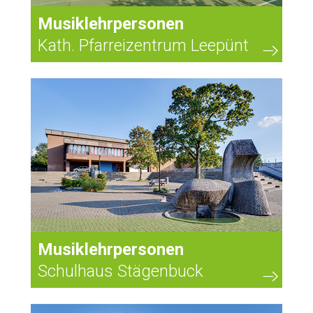
Musiklehrpersonen
Kath. Pfarreizentrum Leepünt
Musiklehrpersonen
Schulhaus Stägenbuck