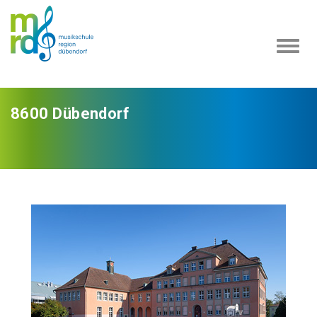
Navi
ein-
8600 Dübendorf