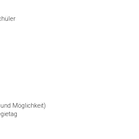
chüler
und Möglichkeit)
egietag