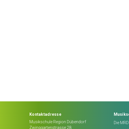
Kontaktadresse
Musiks
Musikschule Region Dübendorf
Die MRD 
Zwinggartenstrasse 28