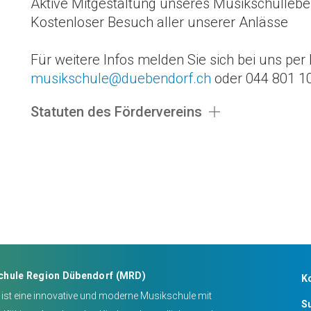
Aktive Mitgestaltung unseres Musikschulleb
Kostenloser Besuch aller unserer Anlässe
Für weitere Infos melden Sie sich bei uns per 
musikschule@duebendorf.ch
oder 044 801 1
Statuten des Fördervereins
chule Region Dübendorf (MRD)
K
ist eine innovative und moderne Musikschule mit
S