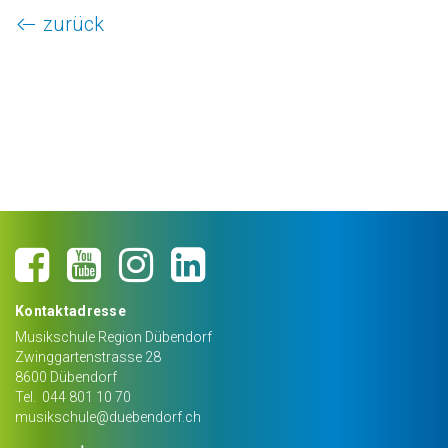
zurück
Kontaktadresse
Musikschule Region Dübendorf
Zwinggartenstrasse 28
8600
Dübendorf
Tel.
044 801 10 70
musikschule@duebendorf.ch